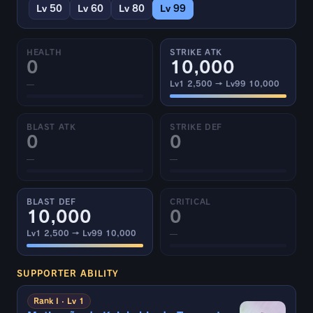
Lv 50
Lv 60
Lv 80
Lv 99
HEALTH
STRIKE ATK
0
10,000
—
Lv1 2,500 → Lv99 10,000
BLAST ATK
STRIKE DEF
0
0
—
—
BLAST DEF
CRITICAL
10,000
0
Lv1 2,500 → Lv99 10,000
—
SUPPORTER ABILITY
Rank I · Lv 1