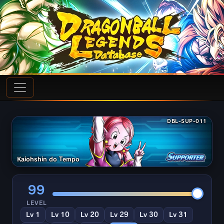
DBL-SUP-011
Kaiohshin do Tempo
99
LEVEL
Lv 1
Lv 10
Lv 20
Lv 29
Lv 30
Lv 31