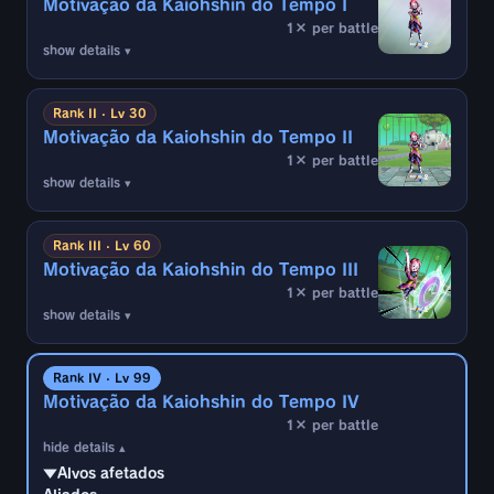
Motivação da Kaiohshin do Tempo I
1× per battle
show details ▾
▼Alvos afetados
Aliados
Rank II · Lv 30
Motivação da Kaiohshin do Tempo II
▼Condições de ativação
1× per battle
Quando um aliado é nocauteado (1 vez)
show details ▾
*Com exceção de algumas situações, como
▼Alvos afetados
aliados serem nocauteados devido à sua
Aliados
Rank III · Lv 60
própria Autodestruição etc.
Motivação da Kaiohshin do Tempo III
▼Condições de ativação
1× per battle
▼Efeito
Quando um aliado é nocauteado (1 vez)
show details ▾
・Intervalo de Troca de aliados ao trocar -1
(20 contagens)
*Com exceção de algumas situações, como
▼Alvos afetados
aliados serem nocauteados devido à sua
Aliados
Rank IV · Lv 99
Adicionalmente, se houver 2 ou mais
própria Autodestruição etc.
Motivação da Kaiohshin do Tempo IV
▼Condições de ativação
membros de batalha inimigos de
Ki
1× per battle
▼Efeito
Quando um aliado é nocauteado (1 vez)
Divino:
hide details ▴
・Dano das Artes Especiais de aliados +30%
・Intervalo de Troca de aliados ao trocar -1
*Com exceção de algumas situações, como
▼Alvos afetados
(não pode ser removido)
(20 contagens)