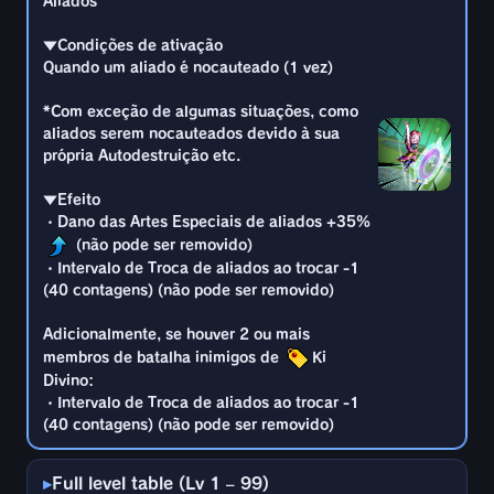
aliados serem nocauteados devido à sua
Aliados
・Intervalo de Troca de aliados ao trocar -1
própria Autodestruição etc.
(30 contagens) (não pode ser removido)
▼Condições de ativação
▼Efeito
Quando um aliado é nocauteado (1 vez)
Adicionalmente, se houver 2 ou mais
・Dano das Artes Especiais de aliados +33%
membros de batalha inimigos de
Ki
*Com exceção de algumas situações, como
(não pode ser removido)
Divino:
aliados serem nocauteados devido à sua
・Intervalo de Troca de aliados ao trocar -1
・Intervalo de Troca de aliados ao trocar -1
própria Autodestruição etc.
(35 contagens) (não pode ser removido)
(30 contagens) (não pode ser removido)
▼Efeito
Adicionalmente, se houver 2 ou mais
・Dano das Artes Especiais de aliados +35%
membros de batalha inimigos de
Ki
(não pode ser removido)
Divino:
・Intervalo de Troca de aliados ao trocar -1
・Intervalo de Troca de aliados ao trocar -1
(40 contagens) (não pode ser removido)
(35 contagens) (não pode ser removido)
Adicionalmente, se houver 2 ou mais
membros de batalha inimigos de
Ki
Divino:
・Intervalo de Troca de aliados ao trocar -1
(40 contagens) (não pode ser removido)
Full level table (Lv 1 – 99)