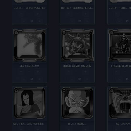
ULTRA!! - SUPER VEGETTO
ULTRA!! - GOKU SUPER SAIYAJIN
−
+
−
+
−
—
—
—
−
+
−
+
−
QTY
QTY
QTY
SEU IDIOTA...!!!!
PODER DESCONTROLADO
TRABALHO EM E
−
+
−
+
−
—
—
—
−
+
−
+
−
QTY
QTY
QTY
QUEM É?... ESSE MONSTRO ESQUISITO...
DIGA A TODOS...
GOHAAAAAA
−
+
−
+
−
—
—
—