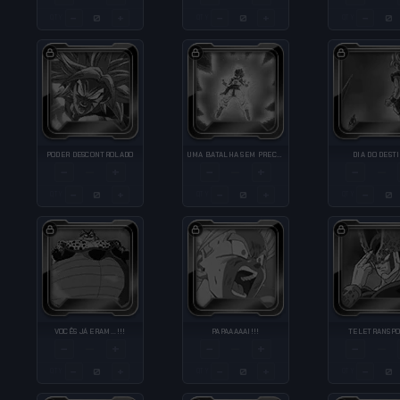
−
+
−
+
−
QTY
QTY
QTY
PODER DESCONTROLADO
UMA BATALHA SEM PRECEDENTES
DIA DO DEST
−
+
−
+
−
—
—
—
−
+
−
+
−
QTY
QTY
QTY
VOCÊS JÁ ERAM...!!!
PAPAAAAAI!!!
TELETRANSP
−
+
−
+
−
—
—
—
−
+
−
+
−
QTY
QTY
QTY