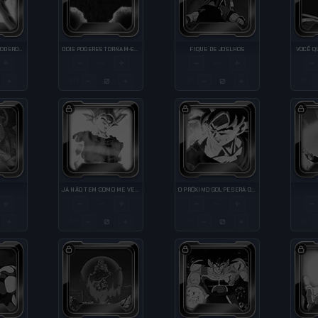
IMORTAL E TODO-PODEROSO DEUS
DOIS PODERES TORNAM-SE UM
FIQUE DE JOELHOS
VOCÊ Q
+
−
+
−
+
−
—
—
+
−
+
−
+
QTY
QTY
QTY
JÁ NÃO TEM COMO ME VENCER
O PRÓXIMO GOLPE SERÁ O ÚLTIMO
+
−
+
−
+
−
—
—
+
−
+
−
+
QTY
QTY
QTY