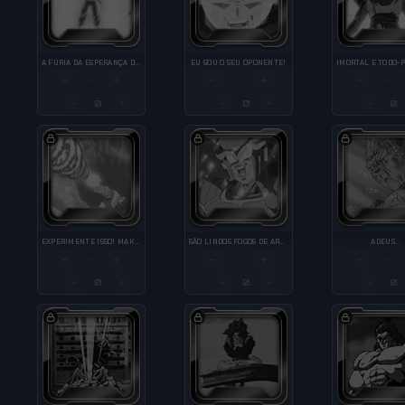
A FÚRIA DA ESPERANÇA DO FUTURO
EU SOU O SEU OPONENTE!
−
+
−
+
−
—
—
—
−
+
−
+
−
QTY
QTY
QTY
EXPERIMENTE ISSO! MAKANKOSAPPO!!
SÃO LINDOS FOGOS DE ARTIFÍCIO!!
ADEUS...
−
+
−
+
−
—
—
—
−
+
−
+
−
QTY
QTY
QTY