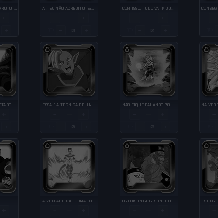
VOCÊ SE SALVOU GAROTO, POR APENAS ALGUNS SEGUNDOS
AI, EU NÃO ACREDITO, ESSE CARA É INVENCÍVEL!!
COM ISSO, TUDO VAI MUDAR
+
−
+
−
+
−
—
—
+
−
+
−
+
QTY
QTY
QTY
OTADO!
ESSA É A TÉCNICA DE UM DEUS...!
NÃO FIQUE FALANDO BOBAGENS!
+
−
+
−
+
−
—
—
+
−
+
−
+
QTY
QTY
QTY
A VERDADEIRA FORMA DO GOLDEN FREEZA
OS DOIS INIMIGOS INDETECTÁVEIS
SURGE
+
−
+
−
+
−
—
—