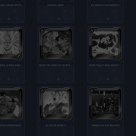
CONSEGUEM CRIAR ARTIFICIALMENTE UMA LUA CHEIA
GOHAN, AQUI
EU SEREI O NÚMERO 1!!
+
−
+
−
+
—
—
—
−
+
−
+
−
+
QTY
QTY
NA VERDADE, AINDA NÃO ME ACOSTUMEI COM ESTA TRANSFORMAÇÃO
GOKU VS FREEZA! ESTÁ É A BATALHA FINAL!
ACONTEÇA O QUE ACONTECER, PERDER ESTÁ FORA DE COGITAÇÃO!
+
−
+
−
+
—
—
—
−
+
−
+
−
+
QTY
QTY
M OS ANDROIDES!
10 VEZES MAIS!!!
TRABALHO EM EQUIPE!
+
−
+
−
+
—
—
—