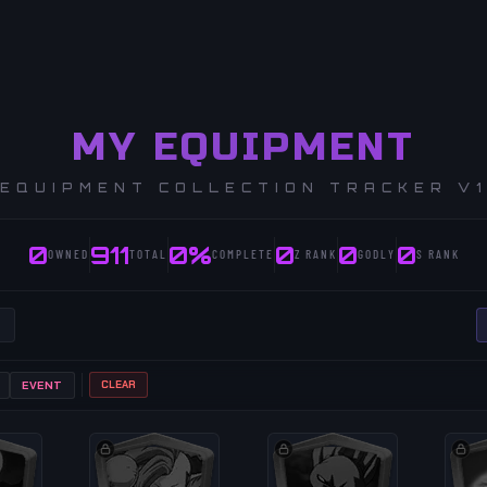
MY EQUIPMENT
EQUIPMENT COLLECTION TRACKER V
0
911
0%
0
0
0
OWNED
TOTAL
COMPLETE
Z RANK
GODLY
S RANK
CLEAR
EVENT