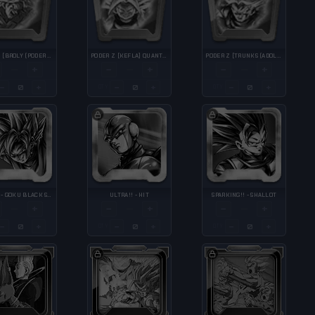
PODER Z [BROLY (PODER TOTAL)] QUANTIDADE OBTIDA ↑
PODER Z [KEFLA] QUANTIDADE OBTIDA ↑
PODER Z [TRUNKS (ADOLESCENTE)] QUANTIDADE OBTIDA ↑
+
−
+
−
+
—
—
—
−
+
−
+
−
+
QTY
QTY
ULTRA!! - GOKU BLACK SUPER SAIYAJIN ROSÉ
ULTRA!! - HIT
SPARKING!! - SHALLOT
+
−
+
−
+
—
—
—
−
+
−
+
−
+
QTY
QTY