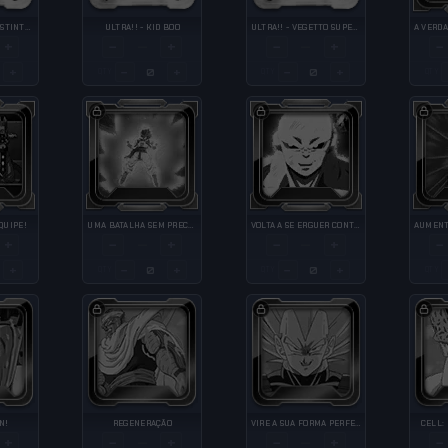
ULTRA!! - GOKU INSTINTO SUPERIOR (PRESSÁGIO)
ULTRA!! - KID BOO
ULTRA!! - VEGETTO SUPER SAIYAJIN BLUE
+
−
+
−
+
−
—
—
+
−
+
−
+
QTY
QTY
QTY
QUIPE!
UMA BATALHA SEM PRECEDENTES
VOLTA A SE ERGUER CONTRA MIM?
+
−
+
−
+
−
—
—
+
−
+
−
+
QTY
QTY
QTY
N!
REGENERAÇÃO
VIRE A SUA FORMA PERFEITA
CELL:
+
−
+
−
+
−
—
—