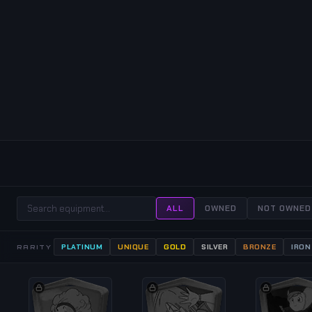
ALL
OWNED
NOT OWNED
PLATINUM
UNIQUE
GOLD
SILVER
BRONZE
IRON
RARITY