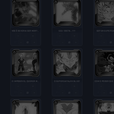
VOCÊ DEVERIA SER MORTO POR MIM!!!
SEU IDIOTA...!!!!
GOTEN SUPER SA
−
+
−
+
−
—
—
—
−
+
−
+
−
QTY
QTY
QTY
É IMPOSSÍVEL QUERER ME VENCER
O SUPER SAIYAJIN BLUE!
−
+
−
+
−
—
—
—
−
+
−
+
−
QTY
QTY
QTY