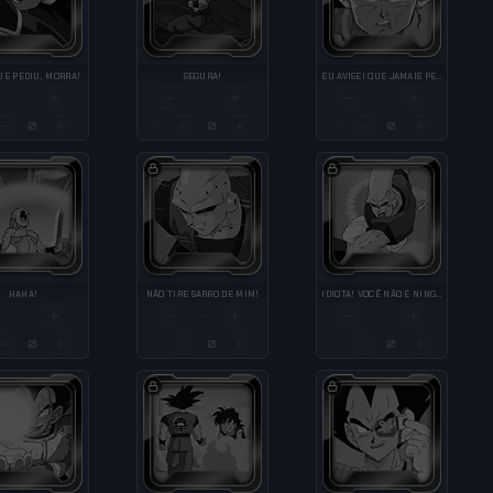
UE PEDIU, MORRA!
SEGURA!
EU AVISEI QUE JAMAIS PERDOARIA VOCÊ
+
−
+
−
+
—
—
—
−
+
−
+
−
+
QTY
QTY
HAHA!
NÃO TIRE SARRO DE MIM!
IDIOTA! VOCÊ NÃO É NINGUÉM!
+
−
+
−
+
—
—
—
−
+
−
+
−
+
QTY
QTY