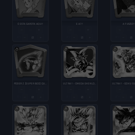
É ESTA GAROTA AQUI!
E AÍ!!
A FUSÃO!!
−
+
−
+
−
—
—
—
−
+
−
+
−
QTY
QTY
QTY
PODER Z [SUPER BOO] QUANTIDADE OBTIDA ↑
ULTRA!! - OMEGA SHENLONG
−
+
−
+
−
—
—
—
−
+
−
+
−
QTY
QTY
QTY