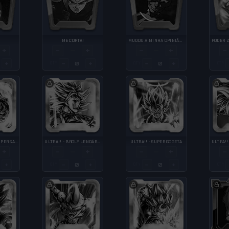
ME CORTA!
MUDOU A MINHA OPINIÃO AO SEU RESPEITO
+
−
+
−
+
−
—
—
+
−
+
−
+
QTY
QTY
QTY
ULTRA!! - GOKU SUPER SAIYAJIN BLUE (KAIOKEN)
ULTRA!! - BROLY LENDÁRIO SUPER SAIYAJIN
ULTRA!! - SUPER GOGETA
+
−
+
−
+
−
—
—
+
−
+
−
+
QTY
QTY
QTY