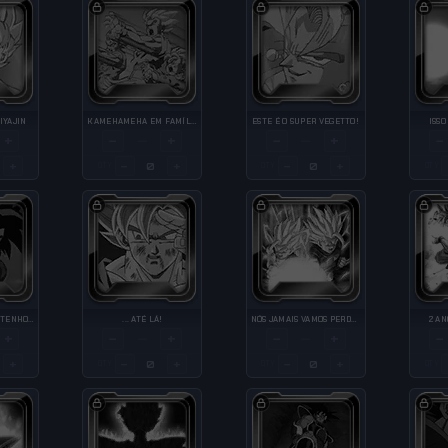
IYAJIN
KAMEHAMEHA EM FAMÍLIA
ESTE É O SUPER VEGETTO!
ISSO
+
−
+
−
+
−
—
—
+
−
+
−
+
QTY
QTY
QTY
COM O PODER QUE TENHO AGORA...
... ATÉ LÁ!
NÓS JAMAIS VAMOS PERDER!!!
2 AN
+
−
+
−
+
−
—
—
+
−
+
−
+
QTY
QTY
QTY