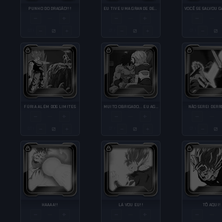
PUNHO DO DRAGÃO!!!
EU TIVE UMA GRANDE DECEPÇÃO
−
+
−
+
−
—
—
—
−
+
−
+
−
QTY
QTY
QTY
FÚRIA ALÉM DOS LIMITES
MUITO OBRIGADO... EU AGRADEÇO...
NÃO SEREI DERR
−
+
−
+
−
—
—
—
−
+
−
+
−
QTY
QTY
QTY
HAAAA!!
LÁ VOU EU!!
TÔ AQUI!
−
+
−
+
−
—
—
—