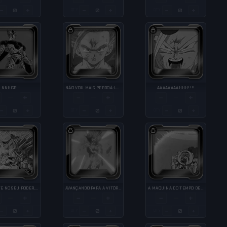
−
+
−
+
−
+
QTY
QTY
NNHGR!!
NÃO VOU MAIS PERDOÁ-LOS......!
AAAAAAAAHHH!!!!
+
−
+
−
+
—
—
—
−
+
−
+
−
+
QTY
QTY
ACREDITE NO SEU PODER, GOHAN!!
AVANÇANDO PARA A VITÓRIA
A MÁQUINA DO TEMPO DECOLA
+
−
+
−
+
—
—
—
−
+
−
+
−
+
QTY
QTY