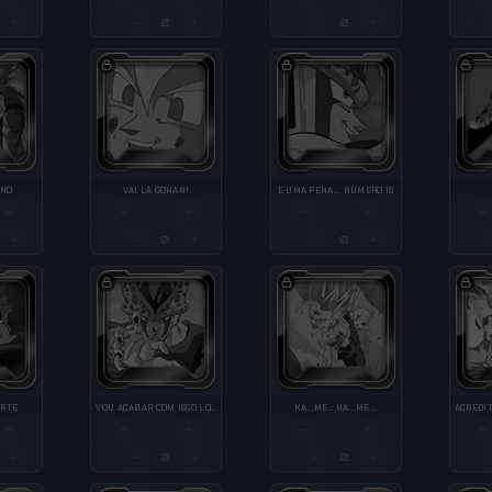
+
−
+
−
+
QTY
QTY
QTY
INO
VAI LÁ GOHAN!
É UMA PENA... NÚMERO 16
+
−
+
−
+
−
—
—
+
−
+
−
+
QTY
QTY
QTY
ORTE
VOU ACABAR COM ISSO LOGO
KA...ME...HA...ME...
+
−
+
−
+
−
—
—
+
−
+
−
+
QTY
QTY
QTY