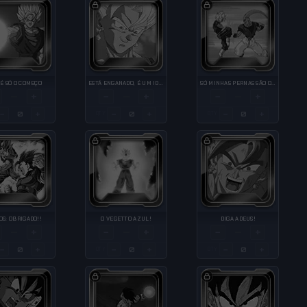
 É SÓ O COMEÇO
ESTÁ ENGANADO, É UM IDIOTA
SÓ MINHAS PERNAS SÃO O BASTANTE CONTRA VOCÊ!
+
−
+
−
+
—
—
—
−
+
−
+
−
+
QTY
QTY
OS: OBRIGADO!!
O VEGETTO AZUL!
DIGA ADEUS!
+
−
+
−
+
—
—
—
−
+
−
+
−
+
QTY
QTY