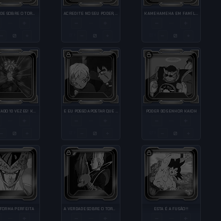
A VERDADE SOBRE O TORNEIO
ACREDITE NO SEU PODER, GOHAN!!
KAMEHAMEHA EM FAMÍLIA
+
−
+
−
+
—
—
—
−
+
−
+
−
+
QTY
QTY
AUMENTADO 10 VEZES! KAMEHAMEHA!
E EU POSSO APOSTAR QUE VOCÊ NEM GOSTA MUITO DE LUTAR, NÃO É MESMO?
PODER DO SENHOR KAIOH
+
−
+
−
+
—
—
—
−
+
−
+
−
+
QTY
QTY
 FORMA PERFEITA
A VERDADE SOBRE O TORNEIO
ESTA É A FUSÃO!!
+
−
+
−
+
—
—
—