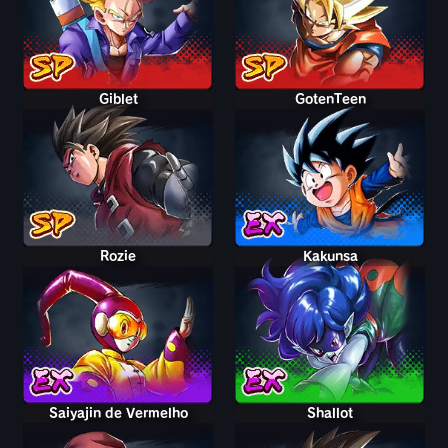
Giblet
GotenTeen
Rozie
Kakunsa
Saiyajin de Vermelho
Shallot