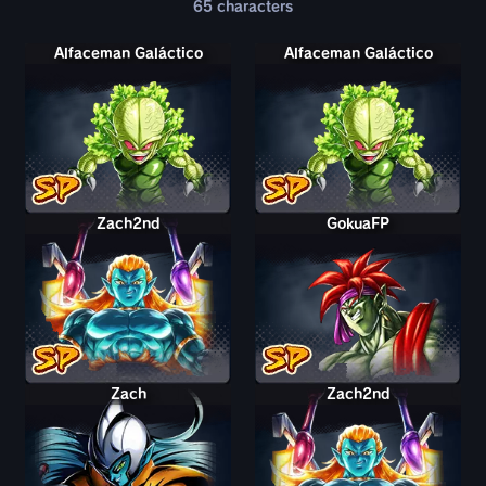
65
characters
Alfaceman Galáctico
Alfaceman Galáctico
Zach2nd
GokuaFP
Zach
Zach2nd