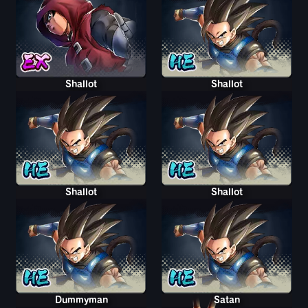
Shallot
Shallot
Shallot
Shallot
Dummyman
Satan