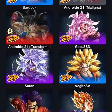
Bardock
Bardock
Androide 21 (Maligna)
Androide 21: Transformação (Maligna)
GokuSS3
Satan
VegitoSV