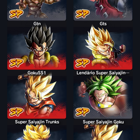
Gtn
Gts
GokuSS1
Lendário Super Saiyajin Broly
Super Saiyajin Trunks
Super Saiyajin Goku