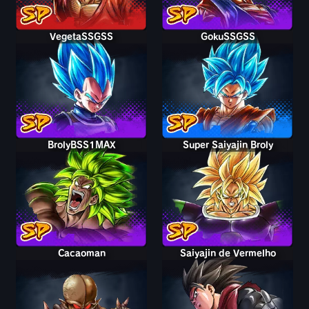
VegetaSSGSS
GokuSSGSS
BrolyBSS1MAX
Super Saiyajin Broly
Cacaoman
Saiyajin de Vermelho