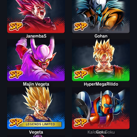
JanembaS
Gohan
Majin Vegeta
HyperMegaRilldo
LEGENDS LIMITED
Vegeta
Kaioken Goku
Goku