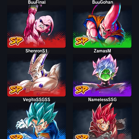
BuuFinal
BuuGohan
ShenronS1
ZamasM
VegitoSSGSS
NamelessSSG