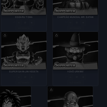
OOZARU TOMA
CAMPEÃO MUNDIAL MR. SATAN
−
+
−
+
LV
LV
ALTERNATE
ALTERNATE
SUPER SAIYAJIN VEGETA
VOVÓ URANAI
−
+
−
+
LV
LV
ALTERNATE
ALTERNATE