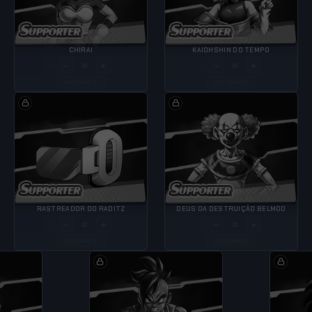
CHIRAI
KAIOHSHIN DO TEMPO
−
+
−
+
LV
LV
ALTERNATE
ALTERNATE
RASTREADOR DO RADITZ
DEUS DA DESTRUIÇÃO BELMOD
−
+
−
+
LV
LV
ALTERNATE
ALTERNATE