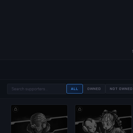
ALL
OWNED
NOT OWNED