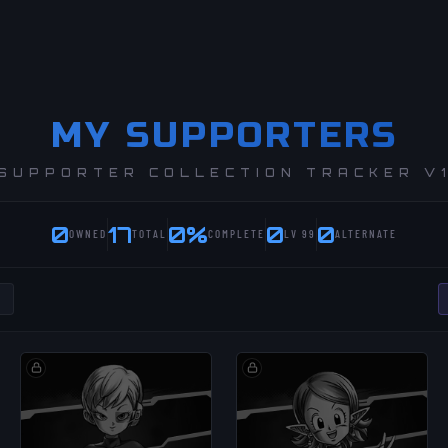
MY SUPPORTERS
SUPPORTER COLLECTION TRACKER V
0
17
0%
0
0
OWNED
TOTAL
COMPLETE
LV 99
ALTERNATE