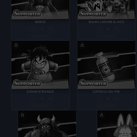
BABIDI
BULMA (JOVEM) & JACO
−
+
−
+
LV
LV
ALTERNATE
ALTERNATE
GOHAN (CRIANÇA)
CÁPSULA HOI-POI
−
+
−
+
LV
LV
ALTERNATE
ALTERNATE