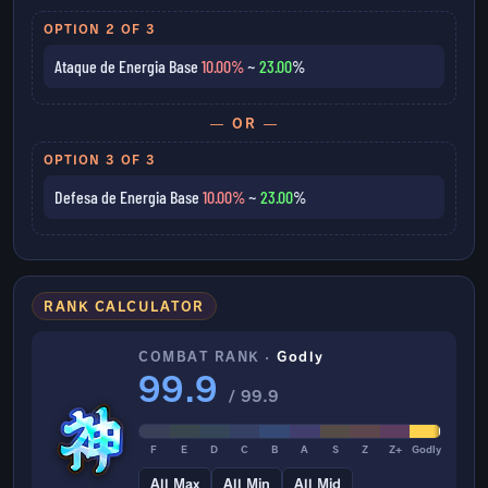
OPTION 2 OF 3
Ataque de Energia Base
10.00%
~
23.00
%
— OR —
OPTION 3 OF 3
Defesa de Energia Base
10.00%
~
23.00
%
RANK CALCULATOR
COMBAT RANK ·
Godly
99.9
/ 99.9
F
E
D
C
B
A
S
Z
Z+
Godly
All Max
All Min
All Mid