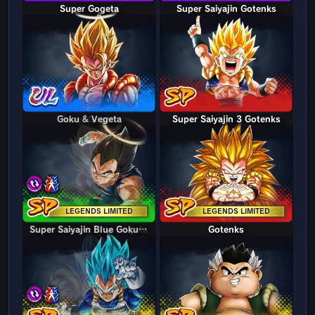
Super Gogeta
Super Saiyajin Gotenks
Goku & Vegeta
Super Gogeta
Super Saiyajin 3 Gotenks
LEGENDS LIMITED
LEGENDS LIMITED
Super Saiyajin Blue Gogeta
Super Saiyajin Blue Goku & Vegeta
Gotenks