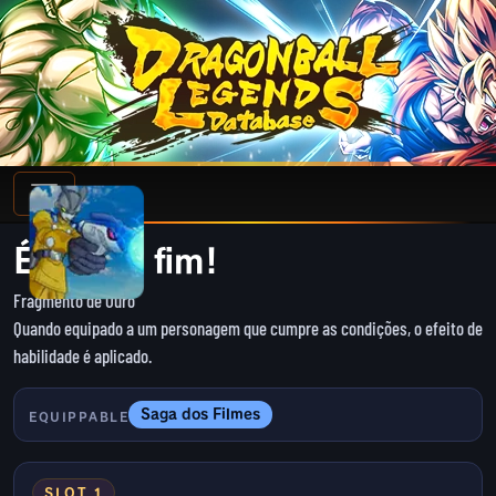
É o seu fim!
Fragmento de Ouro
Quando equipado a um personagem que cumpre as condições, o efeito de
habilidade é aplicado.
Saga dos Filmes
EQUIPPABLE
SLOT 1