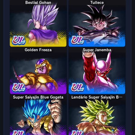
Bestial Gohan
Tullece
Golden Freeza
Super Janemba
Super Saiyajin Blue Gogeta
Lendário Super Saiyajin Broly