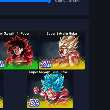
5.00% – 10.00%
Super Saiyajin 4 (Poder Máximo) Goku
Super Saiyajin Goku
Super Saiyajin Blue (Kaioken) Goku