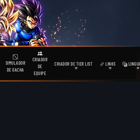
CRIADOR
SIMULADOR
CRIADOR DE TIER LIST
LINKS
LINGU
DE
DE GACHA
EQUIPE