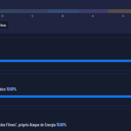
D
C
B
A
S
line
ísico
10.00
%
 dos Filmes", próprio Ataque de Energia
10.00
%