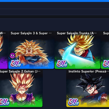
Super Saiyajin 3 Goku (Mini)
Super Saiyajin 3 & Super Saiyajin 2 Goku & Vegeta
Super Saiyajin 3 & Super Saiyajin 2 Goku & Vegeta
Super Saiyajin Trunks (Adolescente)
Super Saiyajin 2 Gohan (Jovem)
Instinto Superior (Presságio) Goku