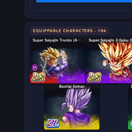
EQUIPPABLE CHARACTERS · 194
Super Saiyajin Trunks (Adolescente) & Gohan
Super Saiyajin Trunks (Adolescente) & Gohan
Bestial Gohan