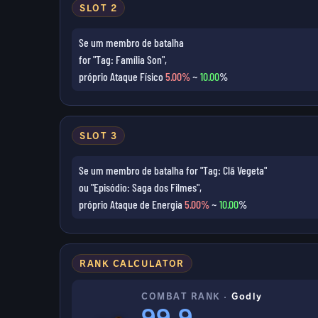
SLOT 2
Se um membro de batalha
for "Tag: Família Son",
próprio Ataque Físico
5.00%
~
10.00
%
SLOT 3
Se um membro de batalha for "Tag: Clã Vegeta"
ou "Episódio: Saga dos Filmes",
próprio Ataque de Energia
5.00%
~
10.00
%
RANK CALCULATOR
COMBAT RANK ·
Godly
99.9