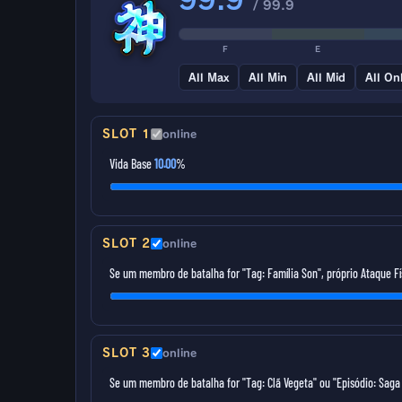
/ 99.9
F
E
All Max
All Min
All Mid
All On
SLOT 1
online
Vida Base
10.00
%
SLOT 2
online
Se um membro de batalha for "Tag: Família Son", próprio Ataque F
SLOT 3
online
Se um membro de batalha for "Tag: Clã Vegeta" ou "Episódio: Saga