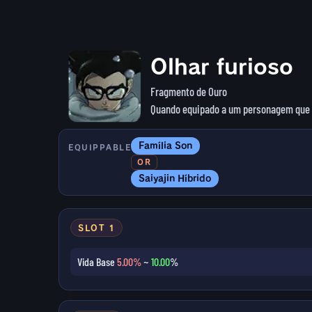
Olhar furioso
Fragmento de Ouro
Quando equipado a um personagem que cu
Família Son
EQUIPPABLE
OR
Saiyajin Híbrido
SLOT 1
Vida Base
5.00%
~
10.00
%