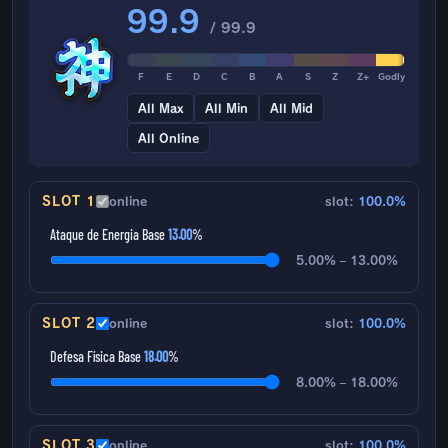
99.9
/ 99.9
F
E
D
C
B
A
S
Z
Z+
Godly
All Max
All Min
All Mid
All Online
SLOT 1
online
slot:
100.0%
Ataque de Energia Base
13.00
%
5.00% – 13.00%
SLOT 2
online
slot:
100.0%
Defesa Física Base
18.00
%
8.00% – 18.00%
SLOT 3
online
slot:
100.0%