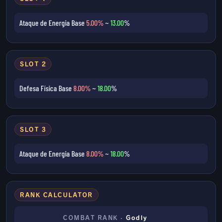
Ataque de Energia Base
5.00%
~
13.00
%
SLOT 2
Defesa Física Base
8.00%
~
18.00
%
SLOT 3
Ataque de Energia Base
8.00%
~
18.00
%
RANK CALCULATOR
COMBAT RANK ·
Godly