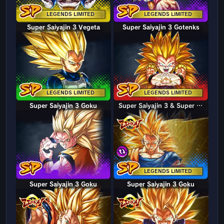
LEGENDS LIMITED
LEGENDS LIMITED
Super Saiyajin 3 Vegeta
Super Saiyajin 3 Gotenks
LEGENDS LIMITED
LEGENDS LIMITED
Super Saiyajin 3 Goku
Super Saiyajin 3 & Super Saiyajin 2 Goku & Vegeta
Super Saiyajin 3 & Super Saiyajin 2 Goku & Vegeta
LEGENDS LIMITED
Super Saiyajin 3 Goku
Super Saiyajin 3 Goku