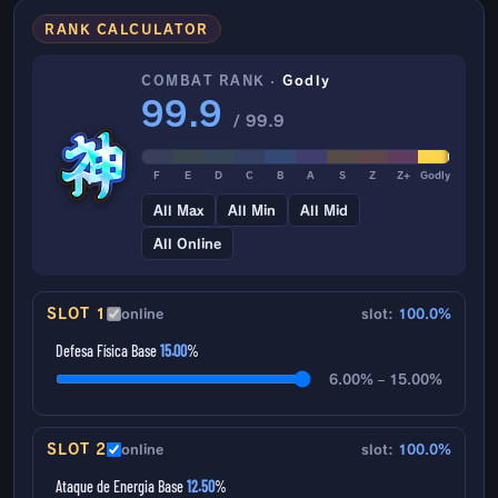
RANK CALCULATOR
COMBAT RANK ·
Godly
99.9
/ 99.9
F
E
D
C
B
A
S
Z
Z+
Godly
All Max
All Min
All Mid
All Online
SLOT 1
online
slot:
100.0%
Defesa Física Base
15.00
%
6.00% – 15.00%
SLOT 2
online
slot:
100.0%
Ataque de Energia Base
12.50
%