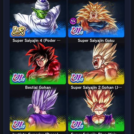
Super Saiyajin 4 (Poder Máximo) Goku
Super Saiyajin Goku
Bestial Gohan
Super Saiyajin 2 Gohan (Jovem)