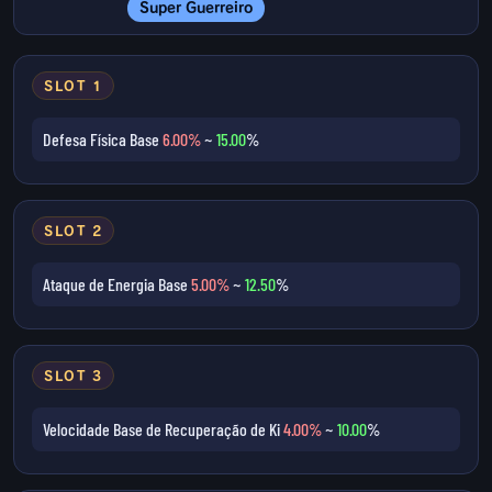
Super Guerreiro
SLOT 1
Defesa Física Base
6.00%
~
15.00
%
SLOT 2
Ataque de Energia Base
5.00%
~
12.50
%
SLOT 3
Velocidade Base de Recuperação de Ki
4.00%
~
10.00
%