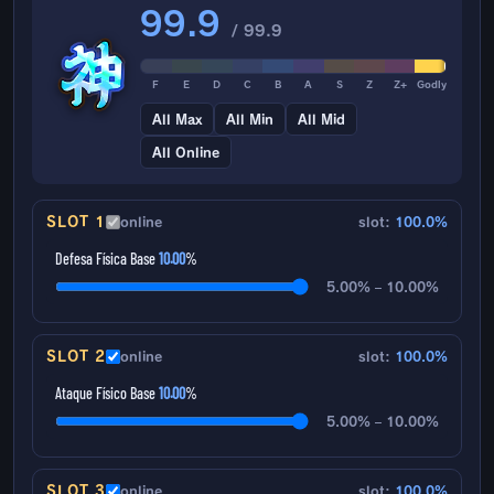
99.9
/ 99.9
F
E
D
C
B
A
S
Z
Z+
Godly
All Max
All Min
All Mid
All Online
SLOT 1
online
slot:
100.0%
Defesa Física Base
10.00
%
5.00% – 10.00%
SLOT 2
online
slot:
100.0%
Ataque Físico Base
10.00
%
5.00% – 10.00%
SLOT 3
online
slot:
100.0%