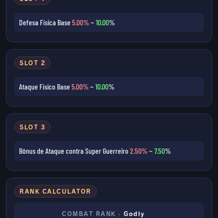
Defesa Física Base
5.00%
~
10.00
%
SLOT 2
Ataque Físico Base
5.00%
~
10.00
%
SLOT 3
Bônus de Ataque contra Super Guerreiro
2.50%
~
7.50
%
RANK CALCULATOR
COMBAT RANK ·
Godly