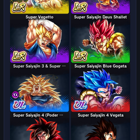
Super Vegetto
Super Saiyajin Deus Shallet
Super Saiyajin 3 & Super Saiyajin 2 Goku & Vegeta
Super Saiyajin 3 & Super Saiyajin 2 Goku & Vegeta
Super Saiyajin Blue Gogeta
Super Saiyajin 4 (Poder Máximo) Goku
Super Saiyajin 4 Vegeta